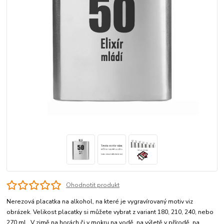
Ohodnotit produkt
Nerezová placatka na alkohol, na které je vygravírovaný motiv viz
obrázek. Velikost placatky si můžete vybrat z variant 180, 210, 240, nebo
270 ml. V zimě na horách či v mokru na vodě, na výletě v přírodě, na