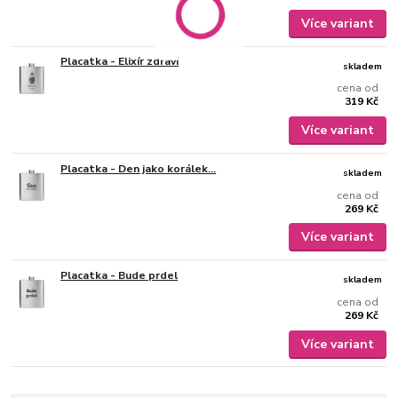
Více variant
Placatka - Elixír zdraví
skladem
cena od
319 Kč
Více variant
Placatka - Den jako korálek...
skladem
cena od
269 Kč
Více variant
Placatka - Bude prdel
skladem
cena od
269 Kč
Více variant