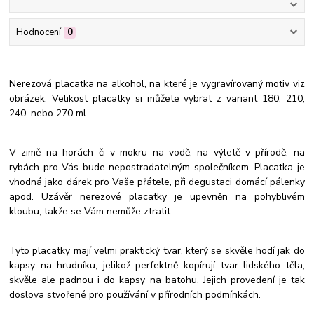
Hodnocení
0
Nerezová placatka na alkohol, na které je vygravírovaný motiv viz
obrázek. Velikost placatky si můžete vybrat z variant 180, 210,
240, nebo 270 ml.
V zimě na horách či v mokru na vodě, na výletě v přírodě, na
rybách pro Vás bude nepostradatelným společníkem. Placatka je
vhodná jako dárek pro Vaše přátele, při degustaci domácí pálenky
apod. Uzávěr nerezové placatky je upevněn na pohyblivém
kloubu, takže se Vám nemůže ztratit.
Tyto placatky mají velmi praktický tvar, který se skvěle hodí jak do
kapsy na hrudníku, jelikož perfektně kopírují tvar lidského těla,
skvěle ale padnou i do kapsy na batohu. Jejich provedení je tak
doslova stvořené pro používání v přírodních podmínkách.