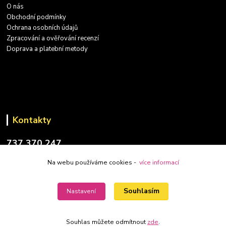
O nás
Obchodní podmínky
Ochrana osobních údajů
Zpracování a ověřování recenzí
Doprava a platební metody
Kontakty
737 370 247
(PO-PÁ: 9-17 hod.)
Na webu používáme cookies -
více informací
info@placatky-levne.cz
Souhlasím
Nastavení
Souhlas můžete odmítnout
zde
.