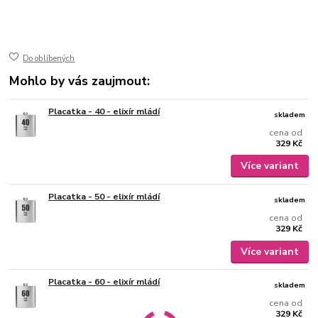
50-405
ušlechtilá nerez ocel
jemně broušený mat
gravírovaný
Do oblíbených
Mohlo by vás zaujmout:
Placatka - 40 - elixír mládí
skladem
cena od
329 Kč
Více variant
Placatka - 50 - elixír mládí
skladem
cena od
329 Kč
Více variant
Placatka - 60 - elixír mládí
skladem
cena od
329 Kč