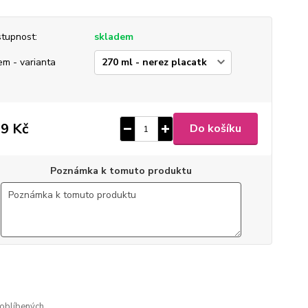
tupnost:
skladem
em - varianta
9 Kč
Do košíku
Poznámka k tomuto produktu
1
ušlechtilá nerez ocel
 broušený mat
gravírovaný
oblíbených