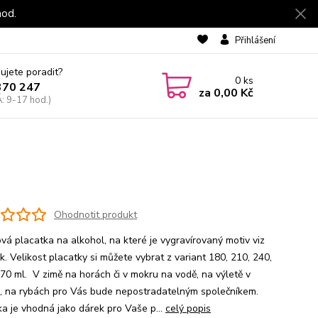
hod.
Přihlášení
ujete poradit?
0
ks
370 247
za
0,00 Kč
: 9-17 hod.)
Ohodnotit produkt
vá placatka na alkohol, na které je vygravírovaný motiv viz
. Velikost placatky si můžete vybrat z variant 180, 210, 240,
70 ml. V zimě na horách či v mokru na vodě, na výletě v
ě, na rybách pro Vás bude nepostradatelným společníkem.
ka je vhodná jako dárek pro Vaše p...
celý popis