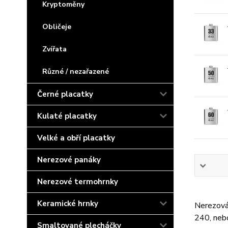
Kryptoměny
Obličeje
Zvířata
Různé / nezařazené
Černé placatky
Kulaté placatky
Velké a obří placatky
Nerezové panáky
Nerezové termohrnky
Keramické hrnky
Nerezová 
240, neb
Smaltované plecháčky