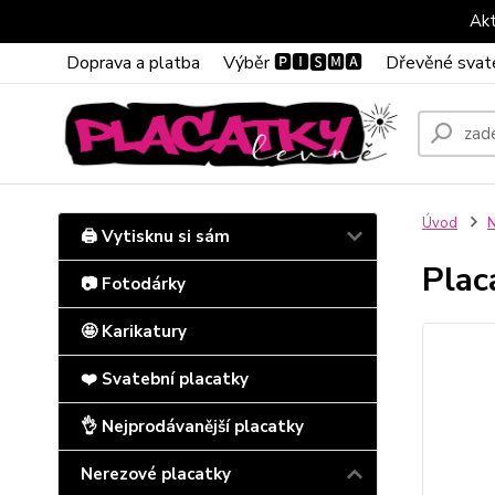
Akt
Doprava a platba
Výběr 🅿🅸🆂🅼🅰
Dřevěné svat
Úvod
N
🖨️ Vytisknu si sám
Plac
📷 Fotodárky
🤩 Karikatury
❤️ Svatební placatky
👌 Nejprodávanější placatky
Nerezové placatky