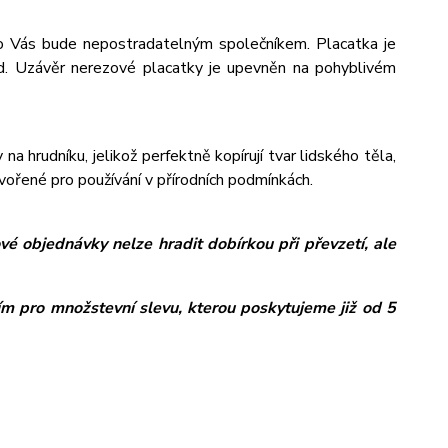
pro Vás bude nepostradatelným společníkem. Placatka je
od. Uzávěr nerezové placatky je upevněn na pohyblivém
na hrudníku, jelikož perfektně kopírují tvar lidského těla,
tvořené pro používání v přírodních podmínkách.
é objednávky nelze hradit dobírkou při převzetí, ale
ím pro množstevní slevu, kterou poskytujeme již od 5