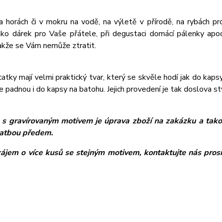
a horách či v mokru na vodě, na výletě v přírodě, na rybách 
ako dárek pro Vaše přátele, při degustaci domácí pálenky ap
akže se Vám nemůže ztratit.
atky mají velmi praktický tvar, který se skvěle hodí jak do kapsy 
e padnou i do kapsy na batohu. Jejich provedení je tak doslova s
 s gravírovaným motivem je úprava zboží na zakázku a takov
atbou předem.
zájem o více kusů se stejným motivem, kontaktujte nás pros