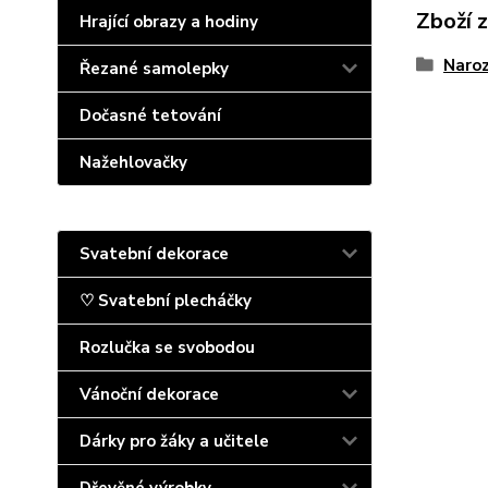
Zboží 
Hrající obrazy a hodiny
Naroz
Řezané samolepky
Dočasné tetování
Nažehlovačky
Svatební dekorace
♡ Svatební plecháčky
Rozlučka se svobodou
Vánoční dekorace
Dárky pro žáky a učitele