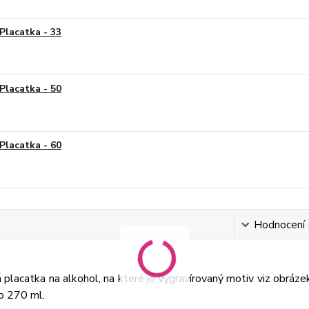
Placatka - 33
Placatka - 50
Placatka - 60
Hodnocení
placatka na alkohol, na které je vygravírovaný motiv viz obráze
o 270 ml.