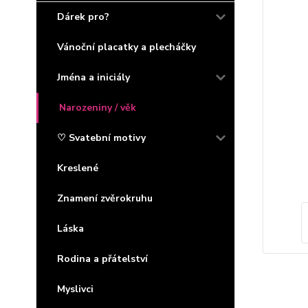
Dárek pro?
Vánoční placatky a plecháčky
Jména a iniciály
Narozeniny / věk
♡ Svatební motivy
Kreslené
Znamení zvěrokruhu
Láska
Rodina a přátelství
Myslivci