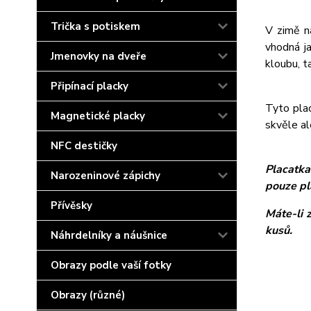
Trička s potiskem
V zimě n
vhodná j
Jmenovky na dveře
kloubu, t
Připínací placky
Tyto plac
Magnetické placky
skvěle al
NFC destičky
Placatka
Narozeninové zápichy
pouze pl
Přívěsky
Máte-li 
kusů.
Náhrdelníky a náušnice
Obrazy podle vaší fotky
Obrazy (různé)