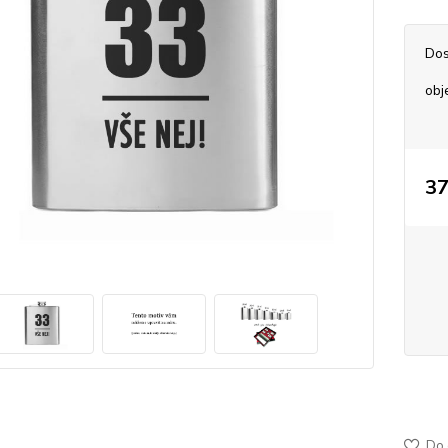
Dos
obj
37
50-40
jemně
Do 