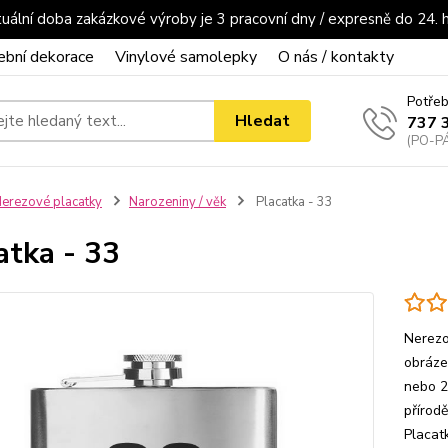
uální doba zakázkové výroby je 3 pracovní dny / expresně do 24. 
ební dekorace
Vinylové samolepky
O nás / kontakty
Potřeb
Hledat
737 
(PO-PÁ
erezové placatky
Narozeniny / věk
Placatka - 33
atka - 33
Nerezo
obrázek
nebo 2
přírod
Placat