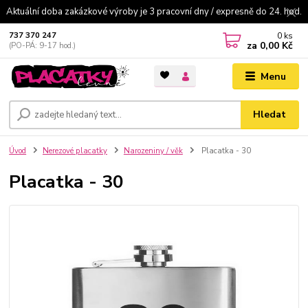
Aktuální doba zakázkové výroby je 3 pracovní dny / expresně do 24. hod.
0
ks
737 370 247
za
0,00 Kč
(PO-PÁ: 9-17 hod.)
Menu
Hledat
Úvod
Nerezové placatky
Narozeniny / věk
Placatka - 30
Placatka - 30