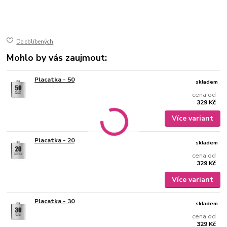
50-400
ušlechtilá nerez ocel
jemně broušený mat
gravírovaný
Do oblíbených
Mohlo by vás zaujmout:
Placatka - 50
skladem
cena od
329 Kč
Více variant
Placatka - 20
skladem
cena od
329 Kč
Více variant
Placatka - 30
skladem
cena od
329 Kč