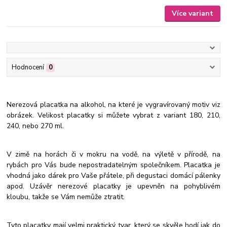
Více variant
Hodnocení
0
Nerezová placatka na alkohol, na které je vygravírovaný motiv viz
obrázek. Velikost placatky si můžete vybrat z variant 180, 210,
240, nebo 270 ml.
V zimě na horách či v mokru na vodě, na výletě v přírodě, na
rybách pro Vás bude nepostradatelným společníkem. Placatka je
vhodná jako dárek pro Vaše přátele, při degustaci domácí pálenky
apod. Uzávěr nerezové placatky je upevněn na pohyblivém
kloubu, takže se Vám nemůže ztratit.
Tyto placatky mají velmi praktický tvar, který se skvěle hodí jak do