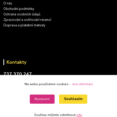
O nás
Obchodní podmínky
Ochrana osobních údajů
Zpracování a ověřování recenzí
Doprava a platební metody
Kontakty
737 370 247
(PO-PÁ: 9-17 hod.)
Na webu používáme cookies -
více informací
info@placatky-levne.cz
Souhlasím
Nastavení
Souhlas můžete odmítnout
zde
.