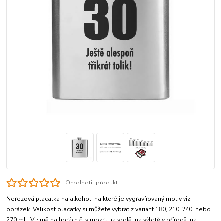
Ohodnotit produkt
Nerezová placatka na alkohol, na které je vygravírovaný motiv viz
obrázek. Velikost placatky si můžete vybrat z variant 180, 210, 240, nebo
270 ml. V zimě na horách či v mokru na vodě, na výletě v přírodě, na