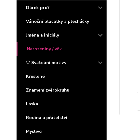
Dárek pro?
Vánoční placatky a plecháčky
Jména a iniciály
Narozeniny / věk
♡ Svatební motivy
Kreslené
Znamení zvěrokruhu
Láska
Rodina a přátelství
Myslivci