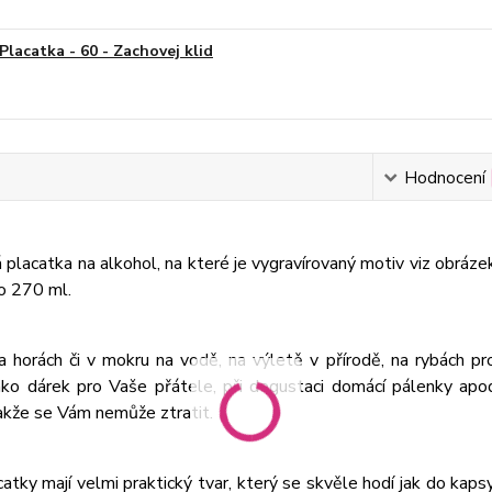
Placatka - 60 - Zachovej klid
Hodnocení
placatka na alkohol, na které je vygravírovaný motiv viz obráze
o 270 ml.
a horách či v mokru na vodě, na výletě v přírodě, na rybách 
ako dárek pro Vaše přátele, při degustaci domácí pálenky ap
akže se Vám nemůže ztratit.
atky mají velmi praktický tvar, který se skvěle hodí jak do kapsy 