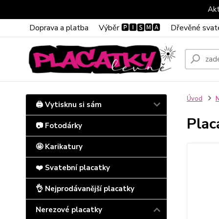
Akt
Doprava a platba
Výběr 🅿🅸🆂🅼🅰
Dřevěné svat
Úvod
N
🖨️ Vytisknu si sám
Plac
📷 Fotodárky
🤩 Karikatury
❤️ Svatební placatky
👌 Nejprodávanější placatky
Nerezové placatky