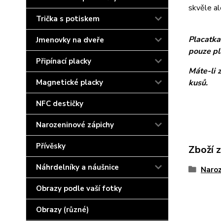
skvěle al
Trička s potiskem
Placatka
Jmenovky na dveře
pouze pl
Připínací placky
Máte-li 
Magnetické placky
kusů.
NFC destičky
Narozeninové zápichy
Přívěsky
Zboží 
Náhrdelníky a náušnice
Naroz
Obrazy podle vaší fotky
Obrazy (různé)