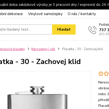
uální doba zakázkové výroby je 3 pracovní dny / expresně do 24. 
ební dekorace
Vinylové samolepky
O nás / kontakty
Potřeb
Hledat
737 
(PO-PÁ
erezové placatky
Narozeniny / věk
Placatka - 30 - Zachovej klid
atka - 30 - Zachovej klid
Nerezo
obrázek
nebo 2
přírod
Placat