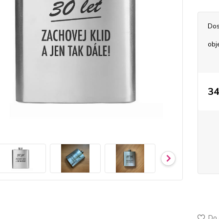
Dos
obj
34
50-40
jemně
Do 