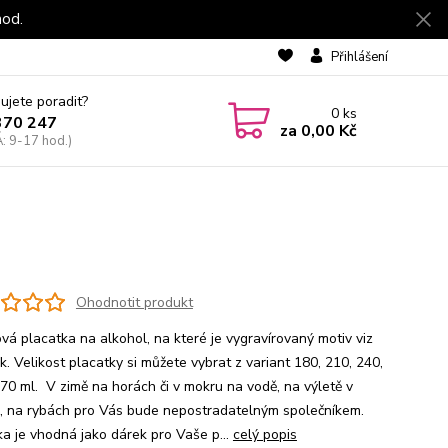
hod.
Přihlášení
ujete poradit?
0
ks
370 247
za
0,00 Kč
: 9-17 hod.)
Ohodnotit produkt
vá placatka na alkohol, na které je vygravírovaný motiv viz
. Velikost placatky si můžete vybrat z variant 180, 210, 240,
70 ml. V zimě na horách či v mokru na vodě, na výletě v
ě, na rybách pro Vás bude nepostradatelným společníkem.
ka je vhodná jako dárek pro Vaše p...
celý popis