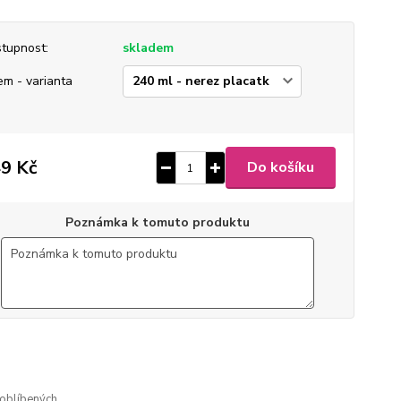
tupnost:
skladem
em - varianta
9 Kč
Do košíku
Poznámka k tomuto produktu
2
ušlechtilá nerez ocel
 broušený mat
gravírovaný
oblíbených