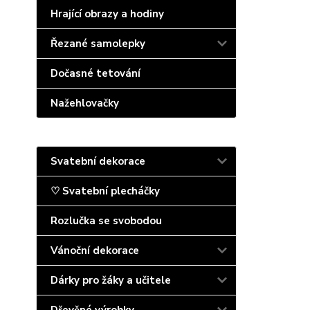
Hrající obrazy a hodiny
Řezané samolepky
Dočasné tetování
Nažehlovačky
Svatební dekorace
♡ Svatební plecháčky
Rozlučka se svobodou
Vánoční dekorace
Dárky pro žáky a učitele