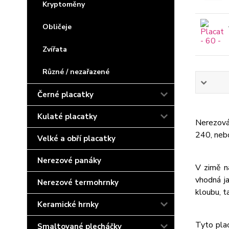
Kryptoměny
Obličeje
Zvířata
Různé / nezařazené
Černé placatky
Kulaté placatky
Nerezová 
240, neb
Velké a obří placatky
Nerezové panáky
V zimě n
vhodná j
Nerezové termohrnky
kloubu, t
Keramické hrnky
Tyto plac
Smaltované plecháčky