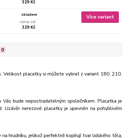
329 Kč
skladem
Více variant
cena od
329 Kč
0
k. Velikost placatky si můžete vybrat z variant 180, 210,
pro Vás bude nepostradatelným společníkem. Placatka je
od. Uzávěr nerezové placatky je upevněn na pohyblivém
na hrudníku, jelikož perfektně kopírují tvar lidského těla,