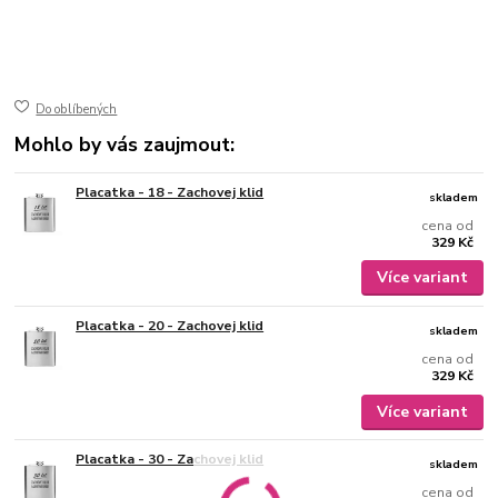
50-402
ušlechtilá nerez ocel
jemně broušený mat
gravírovaný
Do oblíbených
Mohlo by vás zaujmout:
Placatka - 18 - Zachovej klid
skladem
cena od
329 Kč
Více variant
Placatka - 20 - Zachovej klid
skladem
cena od
329 Kč
Více variant
Placatka - 30 - Zachovej klid
skladem
cena od