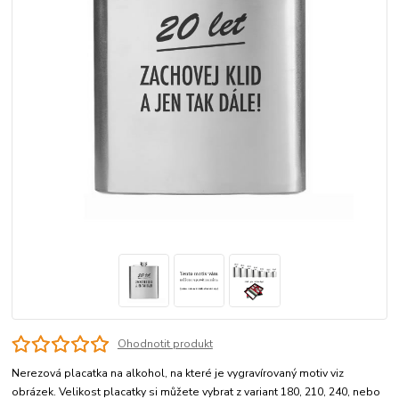
Ohodnotit produkt
Nerezová placatka na alkohol, na které je vygravírovaný motiv viz
obrázek. Velikost placatky si můžete vybrat z variant 180, 210, 240, nebo