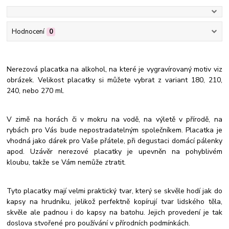
Hodnocení
0
Nerezová placatka na alkohol, na které je vygravírovaný motiv viz
obrázek. Velikost placatky si můžete vybrat z variant 180, 210,
240, nebo 270 ml.
V zimě na horách či v mokru na vodě, na výletě v přírodě, na
rybách pro Vás bude nepostradatelným společníkem. Placatka je
vhodná jako dárek pro Vaše přátele, při degustaci domácí pálenky
apod. Uzávěr nerezové placatky je upevněn na pohyblivém
kloubu, takže se Vám nemůže ztratit.
Tyto placatky mají velmi praktický tvar, který se skvěle hodí jak do
kapsy na hrudníku, jelikož perfektně kopírují tvar lidského těla,
skvěle ale padnou i do kapsy na batohu. Jejich provedení je tak
doslova stvořené pro používání v přírodních podmínkách.