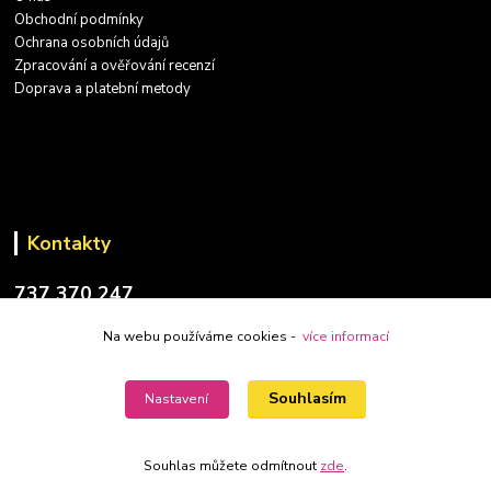
Obchodní podmínky
Ochrana osobních údajů
Zpracování a ověřování recenzí
Doprava a platební metody
Kontakty
737 370 247
(PO-PÁ: 9-17 hod.)
Na webu používáme cookies -
více informací
info@placatky-levne.cz
Souhlasím
Nastavení
Souhlas můžete odmítnout
zde
.
Vytvořeno na
Eshop-rychle.cz