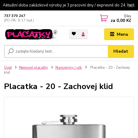
Aktuální doba zakázkové výroby je 3 pracovní dny / expresně do 24. hod.
0
ks
737 370 247
za
0,00 Kč
(PO-PÁ: 9-17 hod.)
Menu
Hledat
Úvod
Nerezové placatky
Narozeniny / věk
Placatka - 20 - Zachovej
klid
Placatka - 20 - Zachovej klid