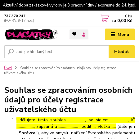
Aktuální doba zakázkové výroby je 3 pracovní dny / expresně do 24. hod.
0
ks
737 370 247
za
0,00 Kč
(PO-PÁ: 9-17 hod.)
Menu
Hledat
Úvod
Souhlas se zpracováním osobních údajů pro účely registrace
uživatelského účtu
Souhlas se zpracováním osobních
údajů pro účely registrace
uživatelského účtu
Udělujete tímto souhlas ……………..., se sídlem ………………, IČ
………………., zapsaná u ………………… , oddíl …, vložka …..
(dále jen
„Správce“
), aby ve smyslu nařízení Evropského parlamentu