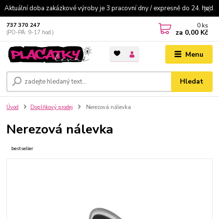
Aktuální doba zakázkové výroby je 3 pracovní dny / expresně do 24. hod.
0
ks
737 370 247
za
0,00 Kč
(PO-PÁ: 9-17 hod.)
Menu
Hledat
Úvod
Doplňkový prodej
Nerezová nálevka
Nerezová nálevka
bestseller