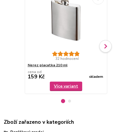
32 hodnocení
Nerez placatka 210 ml
Nerezové pa
cena od
cena od
159 Kč
89 Kč
skladem
Více variant
Zboží zařazeno v kategoriích