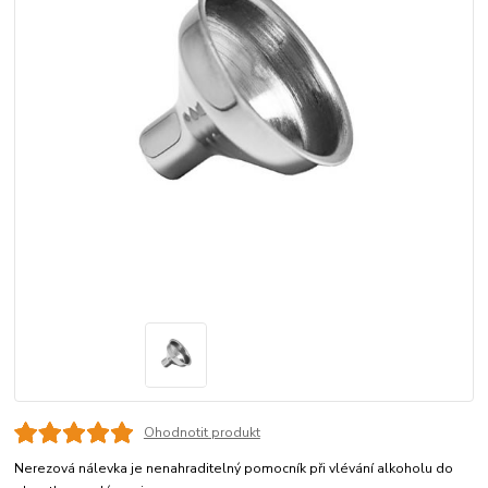
Ohodnotit produkt
Nerezová nálevka je nenahraditelný pomocník při vlévání alkoholu do