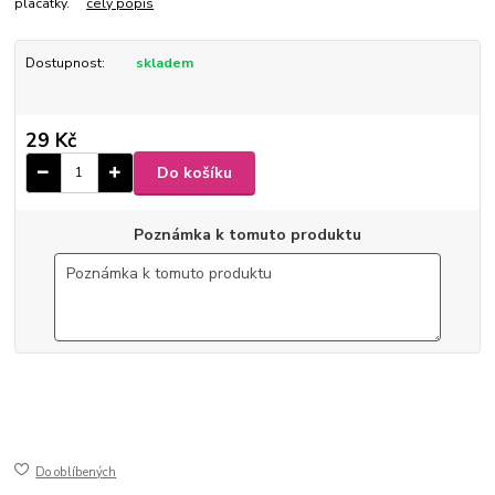
placatky.
celý popis
Dostupnost:
skladem
29 Kč
Do košíku
Poznámka k tomuto produktu
4-01
3,5 x 2,7 x 3,5 cm
ušlechtilá nerez ocel
jemně broušený mat
Do oblíbených